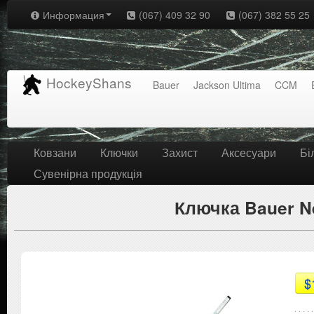
Информация
(067) 409 32 90
(067) 382 55 25
HockeyShans
Bauer
Jackson Ultima
CCM
Ковзани
Ключки
Захист
Аксесуари
Бі
Сувенірна продукція
Ключка Bauer N
$