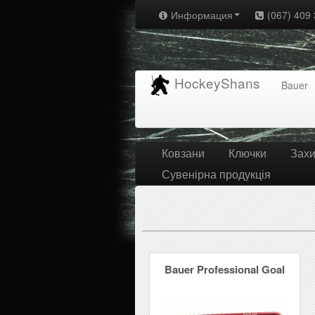
Информация
(067) 409 
HockeyShans
Bauer
Ковзани
Ключки
Захи
Сувенірна продукція
Bauer Professional Goal