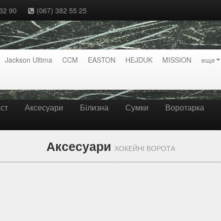
32 90
(067) 382 55 25
Jackson Ultima
CCM
EASTON
HEJDUK
MISSION
еще
ст
Аксесуари
Білизна
Сумки
Воротарка
Аксесуари
ХОКЕЙНІ ВОРОТА