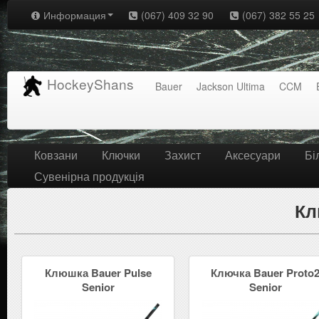
Информация
(067) 409 32 90
(067) 382 55 25
HockeyShans
Bauer
Jackson Ultima
CCM
Ковзани
Ключки
Захист
Аксесуари
Бі
Сувенірна продукція
Кл
Клюшка Bauer Pulse
Ключка Bauer Proto
Senior
Senior