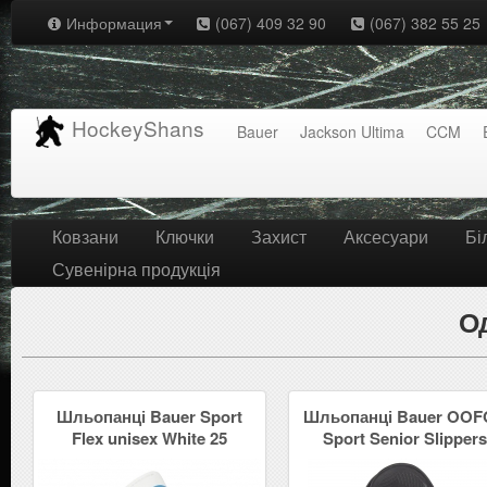
Информация
(067) 409 32 90
(067) 382 55 25
HockeyShans
Bauer
Jackson Ultima
CCM
Ковзани
Ключки
Захист
Аксесуари
Бі
Сувенірна продукція
О
Шльопанці Bauer Sport
Шльопанці Bauer OO
Flex unisex White 25
Sport Senior Slipper