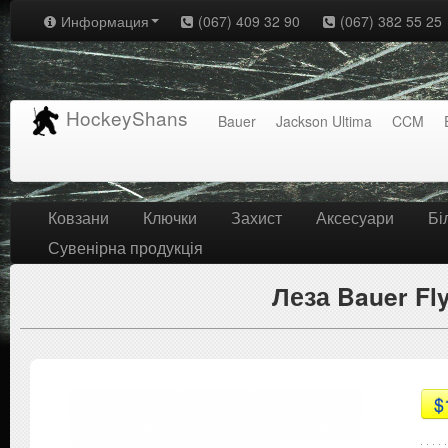
Информация
(067) 409 32 90
(067) 382 55 25
HockeyShans
Bauer
Jackson Ultima
CCM
Ковзани
Ключки
Захист
Аксесуари
Бі
Сувенірна продукція
Леза Bauer Fly
$