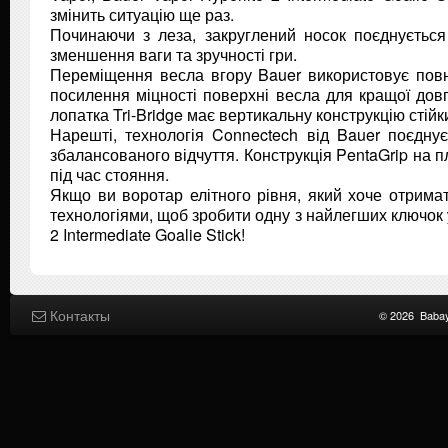
змінить ситуацію ще раз.
Починаючи з леза, закруглений носок поєднуєть
зменшення ваги та зручності гри.
Переміщення весла вгору Bauer використовує повн
посилення міцності поверхні весла для кращої до
лопатка Tri-Bridge має вертикальну конструкцію стій
Нарешті, технологія Connectech від Bauer поєдну
збалансованого відчуття. Конструкція PentaGrip на 
під час стояння.
Якщо ви воротар елітного рівня, який хоче отрима
технологіями, щоб зробити одну з найлегших ключок у
2 Intermediate Goalie Stick!
Контакты
© 2026
Baba