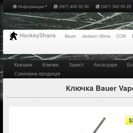
Информация
(067) 409 32 90
(067) 382 55 25
HockeyShans
Bauer
Jackson Ultima
CCM
Ковзани
Ключки
Захист
Аксесуари
Бі
Сувенірна продукція
Ключка Bauer Vapor
$