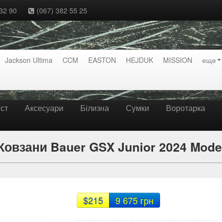
32 90
(067) 382 55 25
Jackson Ultima
CCM
EASTON
HEJDUK
MISSION
еще
ст
Аксесуари
Білизна
Сумки
Воротарка
Ковзани Bauer GSX Junior 2024 Mode
$215
9 675 грн