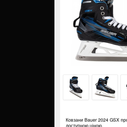
Ковзани Bauer 2024 GSX про
доступною ціною.