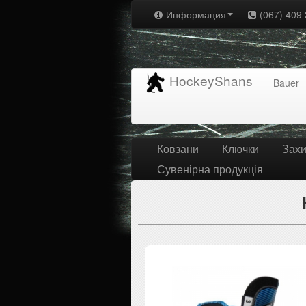
Информация
(067) 409 
HockeyShans
Bauer
Ковзани
Ключки
Захи
Сувенірна продукція