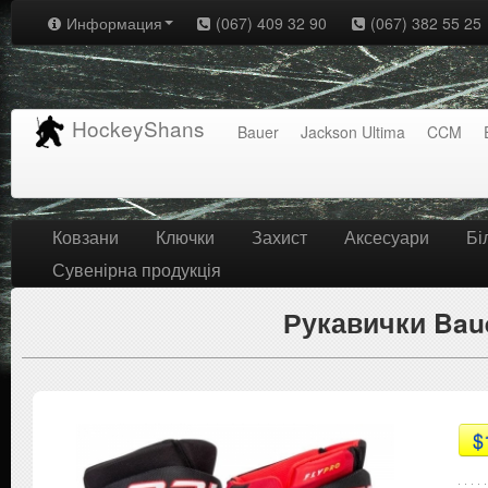
Информация
(067) 409 32 90
(067) 382 55 25
HockeyShans
Bauer
Jackson Ultima
CCM
Ковзани
Ключки
Захист
Аксесуари
Бі
Сувенірна продукція
Рукавички Baue
$