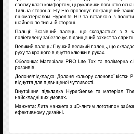
своєму класі комфортом, ці рукавички повністю осна
Тильна сторона: Fly Pro пропонує покращений захист
піноматеріалом Hyperlite HD та вставкою з поліет
шайбою по тильній стороні.
Пальці: Вказівний палець, що складається з 3 ча
поліетилену забезпечує підвищений захист та сприт
Великий палець: Гнучкий великий палець, що складає
руху та кращого відчуття ключки в руках.
Оболонка: Матеріали PRO Lite Tex та полімерна сіт
розривів.
Долоня/підкладка: Долоня кольору слонової кістки P
відчуття для підвищеної чутливості.
Внутрішня підкладка HyperSense та матеріал Th
найскладніших умовах.
Манжета: Лита манжета з 3D-литим логотипом забезп
ефективному дизайні.