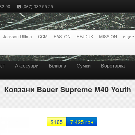
32 90
(067) 382 55 25
Jackson Ultima
CCM
EASTON
HEJDUK
MISSION
еще
ст
Аксесуари
Білизна
Сумки
Воротарка
Ковзани Bauer Supreme M40 Youth
$165
7 425 грн