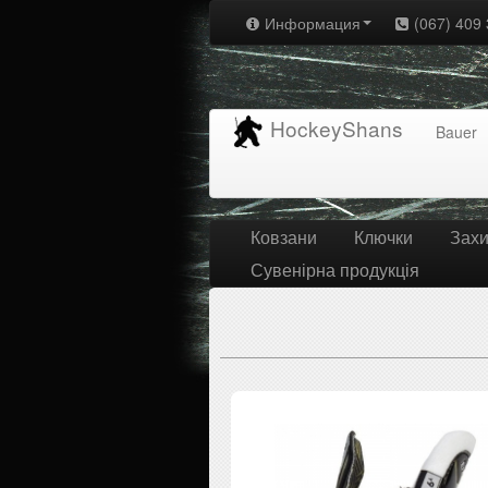
Информация
(067) 409 
HockeyShans
Bauer
Ковзани
Ключки
Захи
Сувенірна продукція