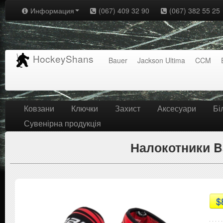
Информация
(067) 409 32 90
(067) 382 55 25
HockeyShans
Bauer
Jackson Ultima
CCM
Ковзани
Ключки
Захист
Аксесуари
Бі
Сувенірна продукція
Налокотники Ba
$