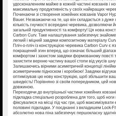
удосконаленням майже в кожній частині ковзанів і н
максимальну продуктивність у своїх найкращих чере
Починаючи зі створення хокейних ковзанів Vapor Hype
Bauer. Незважаючи на те, що він складається з дуже 
кількість гнучкості всередині черевика, дозволяючи 
загальній продуктивності та комфорту! Ця нова конс
Carbon Curv. Таке налаштування забезпечує знайоме в
легкий і міцний завдяки композитному матеріалу Curv
Пліч-о-пліч із конструкцією черевика Carbon Curv є я
покращений згин вперед, що означає більший діапазон
комфортом і захистом завдяки формованому повсті 
захистити верхню частину вашої стопи від укусів шнур
Залишаючись вірними асиметричній концепції лінійки V
асиметричним підноском і коробкою! Завдяки відгука
оптимізував цю нову конструкцію, щоб збільшити в
швидкість! Порівняно зі своїм попередником, цей нов
довжиною.
Переходячи до внутрішньої частини хокейних ковзанів
підкладка спеціально розроблена для того, щоб ноги
фіксувалися на місці під час гри, щоб максимізувати
половині підкладки. У поєднанні з вкладишем Lock-Fit
абсолютно нова піна забезпечує першокласну здатні