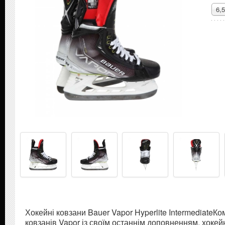
6,5
Хокейні ковзани Bauer Vapor Hyperlite IntermediateК
ковзанів Vapor із своїм останнім доповненням, хоке