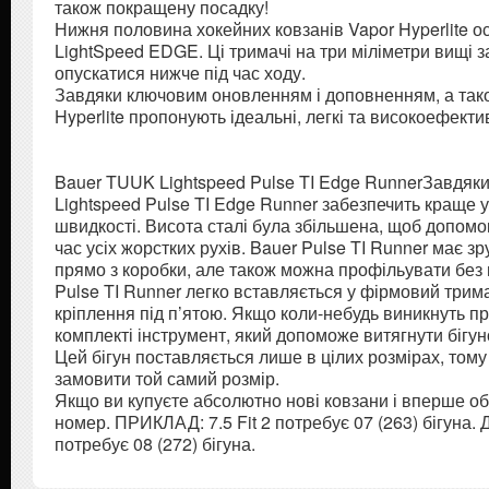
також покращену посадку!
Нижня половина хокейних ковзанів Vapor Hyperlite
LightSpeed EDGE. Ці тримачі на три міліметри вищі з
опускатися нижче під час ходу.
Завдяки ключовим оновленням і доповненням, а тако
Hyperlite пропонують ідеальні, легкі та високоефектив
Bauer TUUK Lightspeed Pulse TI Edge RunnerЗавдяк
Lightspeed Pulse TI Edge Runner забезпечить краще у
швидкості. Висота сталі була збільшена, щоб допомо
час усіх жорстких рухів. Bauer Pulse TI Runner має з
прямо з коробки, але також можна профільувати без
Pulse TI Runner легко вставляється у фірмовий три
кріплення під п’ятою. Якщо коли-небудь виникнуть пр
комплекті інструмент, який допоможе витягнути бігуно
Цей бігун поставляється лише в цілих розмірах, том
замовити той самий розмір.
Якщо ви купуєте абсолютно нові ковзани і вперше обир
номер. ПРИКЛАД: 7.5 Fit 2 потребує 07 (263) бігуна. Д
потребує 08 (272) бігуна.