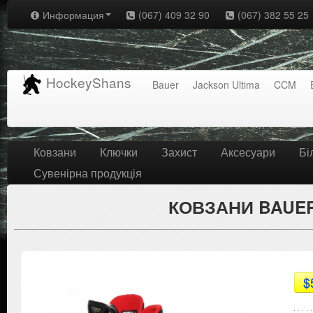
Информация
(067) 409 32 90
(067) 382 55 25
HockeyShans
Bauer
Jackson Ultima
CCM
Ковзани
Ключки
Захист
Аксесуари
Бі
Сувенірна продукція
КОВЗАНИ BAUER
$