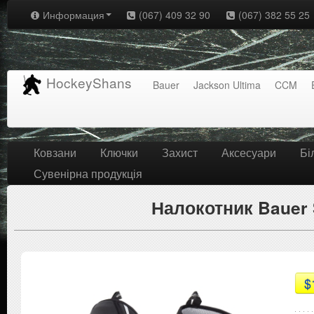
Информация
(067) 409 32 90
(067) 382 55 25
HockeyShans
Bauer
Jackson Ultima
CCM
Ковзани
Ключки
Захист
Аксесуари
Бі
Сувенірна продукція
Налокотник Bauer 
$