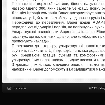
Починаючи з верхньої частини, біцепс на ультраз
назвою біцепс 360, який забезпечує кращу повну р
Для цієї ітерації компанія Bauer використовує анат
пінопласту. Цей матеріал збільшує діапазон рухів і м
Переходячи до передпліччя, Bauer додав ADAPTI
передпліччя від ударів і порізів, не погіршуючи рухли
Ультразвукові налокітники Supreme Ultrasonic El
гарантує, що налокітники щільно, але комфортно при
пропонують накладки.
Переходячи до інтер’єру, ультразвукові налокітн
зручним, і захистить. Ця підкладка не тільки додає щ
рук, зберігаючи гравців сухими та комфортними
ультразвуковим налокітникам швидше висихати та зап
З додаванням кількох ключових оновлень, таких як 
налокітники Bauer допоможуть вам залишатися макс
Контакты
© 2026
Baba