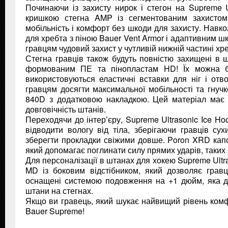
Починаючи із захисту нирок і стегон на Supreme 
кришкою стегна AMP із сегментованим захистом
мобільність і комфорт без шкоди для захисту. Навк
для хребта з піною Bauer Vent Armor і адаптивним ш
гравцям чудовий захист у чутливій нижній частині хре
Стегна гравців також будуть повністю захищені в 
формованим ПЕ та пінопластам HD! Їх можна бу
використовуються еластичні вставки для ніг і отв
гравцям досягти максимальної мобільності та гнучк
840D з додатковою накладкою. Цей матеріал має в
довговічність штанів.
Переходячи до інтер’єру, Supreme Ultrasonic Ice H
відводити вологу від тіла, зберігаючи гравців с
зберегти прокладки свіжими довше. Poron XRD капс
який допомагає поглинати силу прямих ударів, таких 
Для персоналізації в штанах для хокею Supreme Ultra
MD із боковим відстібником, який дозволяє грав
оснащені системою подовження на +1 дюйм, яка до
штани на стегнах.
Якщо ви гравець, який шукає найвищий рівень комфо
Bauer Supreme!