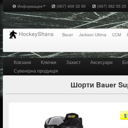
Информация
(067) 409 32 90
(067) 382 55 25
HockeyShans
Bauer
Jackson Ultima
CCM
Ковзани
Ключки
Захист
Аксесуари
Бі
Сувенірна продукція
Шорти Bauer Sup
$