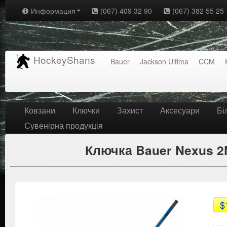
Информация
(067) 409 32 90
(067) 382 55 25
HockeyShans
Bauer
Jackson Ultima
CCM
Ковзани
Ключки
Захист
Аксесуари
Бі
Сувенірна продукція
Ключка Bauer Nexus 2N
$