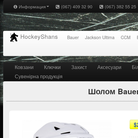
Информация
(067) 409 32 90
(067) 382 55 25
HockeyShans
Bauer
Jackson Ultima
CCM
Ковзани
Ключки
Захист
Аксесуари
Бі
Сувенірна продукція
Шолом Bauer
$