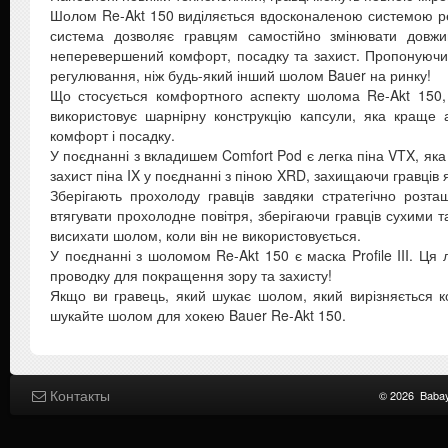
Шолом Re-Akt 150 виділяється вдосконаленою системою р
система дозволяє гравцям самостійно змінювати довж
неперевершений комфорт, посадку та захист. Пропонуючи
регулювання, ніж будь-який інший шолом Bauer на ринку!
Що стосується комфортного аспекту шолома Re-Akt 150,
використовує шарнірну конструкцію капсули, яка краще 
комфорт і посадку.
У поєднанні з вкладишем Comfort Pod є легка піна VTX, яка
захист піна IX у поєднанні з піною XRD, захищаючи гравців як 
Зберігають прохолоду гравців завдяки стратегічно роз
втягувати прохолодне повітря, зберігаючи гравців сухими
висихати шолом, коли він не використовується.
У поєднанні з шоломом Re-Akt 150 є маска Profile III. Ця
проводку для покращення зору та захисту!
Якщо ви гравець, який шукає шолом, який вирізняється к
шукайте шолом для хокею Bauer Re-Akt 150.
Контакты
© 2026
Baba