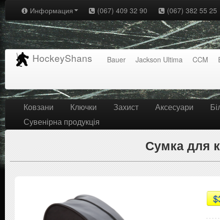
Информация
(067) 409 32 90
(067) 382 55 25
HockeyShans
Bauer
Jackson Ultima
CCM
Ковзани
Ключки
Захист
Аксесуари
Бі
Сувенірна продукція
Сумка для 
$