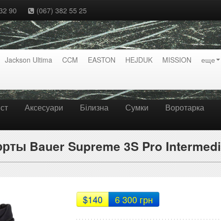
32 90
(067) 382 55 25
Jackson Ultima
CCM
EASTON
HEJDUK
MISSION
еще
ст
Аксесуари
Білизна
Сумки
Воротарка
рты Bauer Supreme 3S Pro Intermedi
$140
6 300 грн