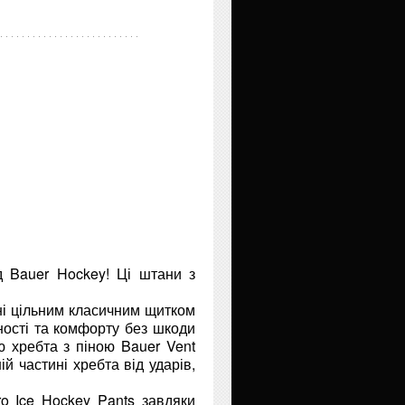
д Bauer Hockey! Ці штани з
ні цільним класичним щитком
ності та комфорту без шкоди
ю хребта з піною Bauer Vent
й частині хребта від ударів,
o Ice Hockey Pants завдяки