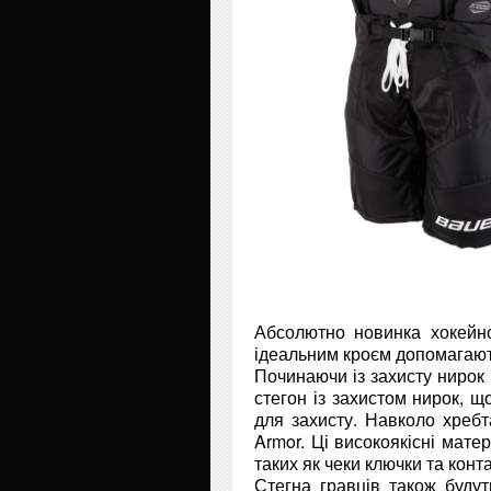
Абсолютно новинка хокейно
ідеальним кроєм допомагают
Починаючи із захисту нирок 
стегон із захистом нирок, щ
для захисту. Навколо хребт
Armor. Ці високоякісні мате
таких як чеки ключки та конт
Стегна гравців також буду