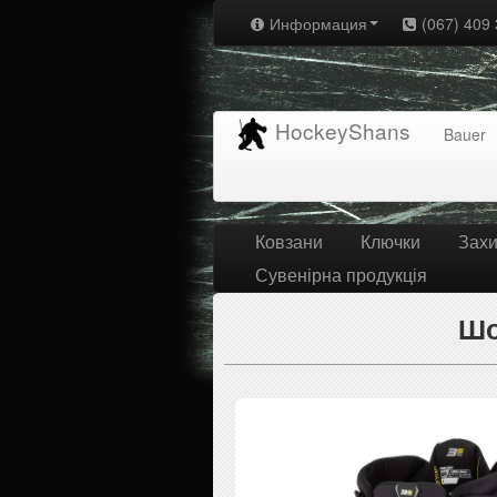
Информация
(067) 409 
HockeyShans
Bauer
Ковзани
Ключки
Захи
Сувенірна продукція
Шо