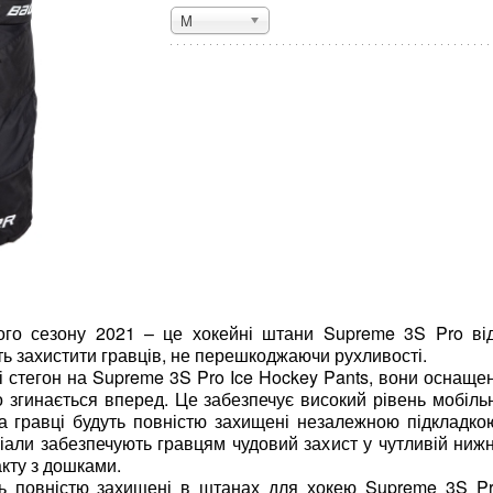
M
го сезону 2021 – це хокейні штани Supreme 3S Pro ві
ь захистити гравців, не перешкоджаючи рухливості.
і стегон на Supreme 3S Pro Ice Hockey Pants, вони оснаще
о згинається вперед. Це забезпечує високий рівень мобіль
а гравці будуть повністю захищені незалежною підкладко
ріали забезпечують гравцям чудовий захист у чутливій нижні
акту з дошками.
ть повністю захищені в штанах для хокею Supreme 3S Pr