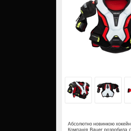
Абсолютно новинкою хокейног
Компанія Bauer розробила с