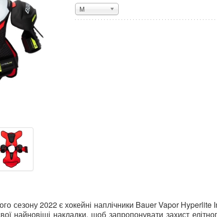
М
о сезону 2022 є хокейні наплічники Bauer Vapor Hyperlite In
вої найновіші накладки, щоб запропонувати захист елітно