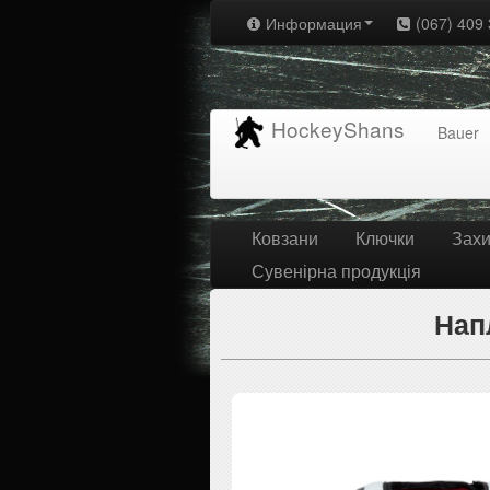
Информация
(067) 409 
HockeyShans
Bauer
Ковзани
Ключки
Захи
Сувенірна продукція
Напл