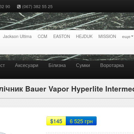
32 90
(067) 382 55 25
Jackson Ultima
CCM
EASTON
HEJDUK
MISSION
еще
ст
Аксесуари
Білизна
Сумки
Воротарка
ічник Bauer Vapor Hyperlite Interme
$145
6 525 грн