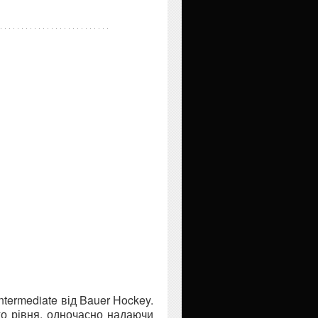
termediate від Bauer Hockey.
го рівня, одночасно надаючи