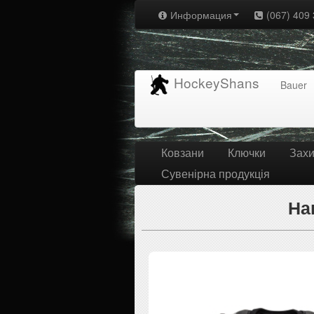
Информация
(067) 409 
HockeyShans
Bauer
Ковзани
Ключки
Захи
Сувенірна продукція
На