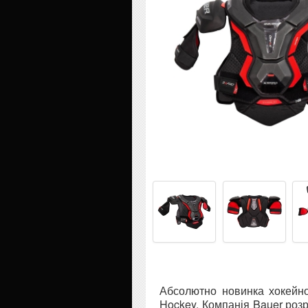
Абсолютно новинка хокейног
Hockey. Компанія Bauer розр