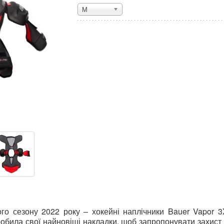
М
о сезону 2022 року – хокейні наплічники Bauer Vapor 3X
обила свої найновіші накладки, щоб запропонувати захист 