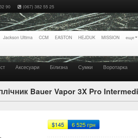
32 90
(067) 382 55 25
Jackson Ultima
CCM
EASTON
HEJDUK
MISSION
еще
ст
Аксесуари
Білизна
Сумки
Воротарка
плічник Bauer Vapor 3X Pro Intermedi
$145
6 525 грн