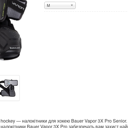
M
 hockey — налокітники для хокею Bauer Vapor 3X Pro Senior. 
 налокітники Bauer Vapor 3X Pro забезпечать вам захист на