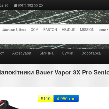
32 90
(067) 382 55 25
Jackson Ultima
CCM
EASTON
HEJDUK
MISSION
еще
ст
Аксесуари
Білизна
Сумки
Воротарка
алокітники Bauer Vapor 3X Pro Seni
$110
4 950 грн