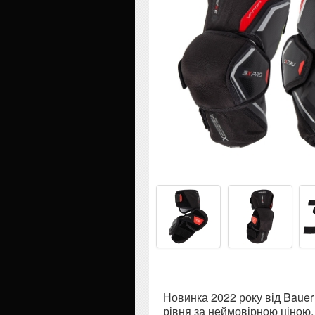
Новинка 2022 року від Bauer
рівня за неймовірною ціною,