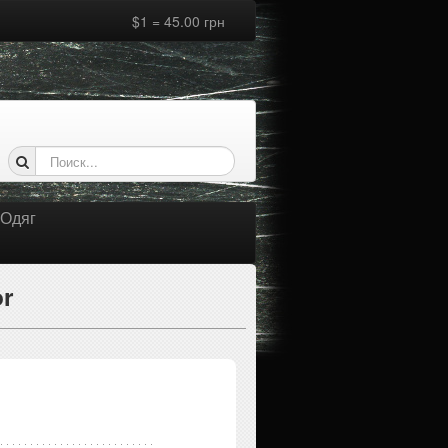
$1 = 45.00 грн
Одяг
or