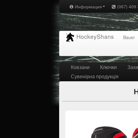
Информация
(067) 409 
HockeyShans
Bauer
Ковзани
Ключки
Захи
Сувенірна продукція
Н