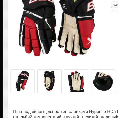
14
Піна подвійної щільності зі вставками Hyperlite HD 
стрільби2-компонентний гнучкий великий палец