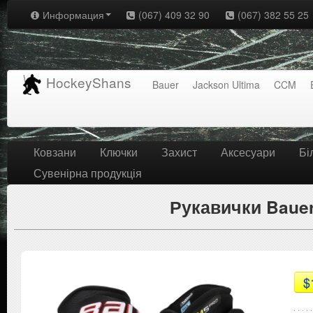
Информация
(067) 409 32 90
(067) 382 55 25
HockeyShans
Bauer
Jackson Ultima
CCM
Ковзани
Ключки
Захист
Аксесуари
Бі
Сувенірна продукція
Рукавички Bauer
$